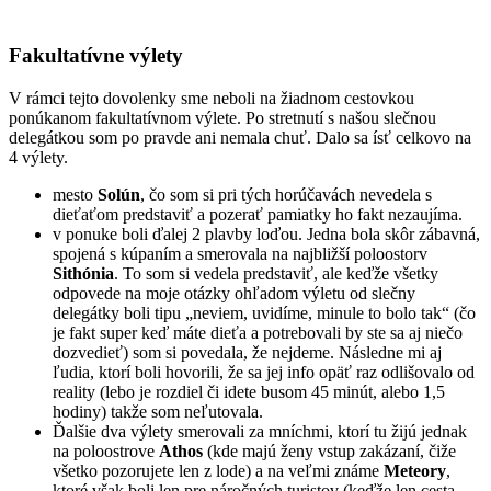
Fakultatívne výlety
V rámci tejto dovolenky sme neboli na žiadnom cestovkou
ponúkanom fakultatívnom výlete. Po stretnutí s našou slečnou
delegátkou som po pravde ani nemala chuť. Dalo sa ísť celkovo na
4 výlety.
mesto
Solún
, čo som si pri tých horúčavách nevedela s
dieťaťom predstaviť a pozerať pamiatky ho fakt nezaujíma.
v ponuke boli ďalej 2 plavby loďou. Jedna bola skôr zábavná,
spojená s kúpaním a smerovala na najbližší poloostorv
Sithónia
. To som si vedela predstaviť, ale keďže všetky
odpovede na moje otázky ohľadom výletu od slečny
delegátky boli tipu „neviem, uvidíme, minule to bolo tak“ (čo
je fakt super keď máte dieťa a potrebovali by ste sa aj niečo
dozvedieť) som si povedala, že nejdeme. Následne mi aj
ľudia, ktorí boli hovorili, že sa jej info opäť raz odlišovalo od
reality (lebo je rozdiel či idete busom 45 minút, alebo 1,5
hodiny) takže som neľutovala.
Ďalšie dva výlety smerovali za mníchmi, ktorí tu žijú jednak
na poloostrove
Athos
(kde majú ženy vstup zakázaní, čiže
všetko pozorujete len z lode) a na veľmi známe
Meteory
,
ktoré však boli len pre náročných turistov (keďže len cesta