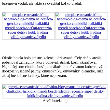
bazénovú vodu), ale takto sa čvachtal koľko vládal.
Okolie hotela bolo krásne, zelené, udržiavané. Celý deň v areáli
pobehoval záhradník, ktorý polieval, strihal, kosil, skrášľoval.
Najradšej som chodila bosá po mäkučkom trávnatom koberci, všade
dookola vysadené palmy, citrusovníky, olivovníky, oleandre, ruže,
ale aj iné krásne kvietky, ktoré nepoznám.
Areál hotela top