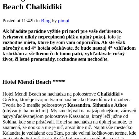
Beach Chalkidiki
Posted at 11:42h
in
Blog
by
pimpi
Ak hľadáte parádne vyžitie pri mori pre vaše deťúrence,
tyrkysovú nikdy nepreplnenú pláž a úplný pokoj, toto je
rozhodne mieto, ktoré by som vám odporučila. Ak ste však
náročný a od 4* hotela očakávate, že bude naozaj 4* vzhľadom
k službám a všetkému čo k tomu patrí, vyhľadávate rušný
život, či letné promenády, rozhodne sem nechoďte.
Hotel Mendi Beach ****
Hotel Mendi Beach sa nachádza na poloostrove
Chalkidiki
v
Grécku, ktoré je svojim tvarom známe ako Poseidónov trojzubec.
Tvoria ho 3 menšie poloostrovy:
Kassandra, Sithonia
a
Athos
(obývaný iba mníchmi). My sme bývali na najzápadnejšom, zároveň
najvyhľadávanejšom poloostrove Kassandra, ktorý leží južne od
Solúna, kde sme pristávali. Hotel sa nachádza na úplnej samote, to
znamená, že dookola nie je nič, absolútne nič. Najbližšie mestečko
Kalandra je vzdialené cca 3km, po nie veľmi kočíkovom teréne, kde
vraj nebolo tiež nič. Let z Košíc bol naozaj skvelý, iba cca 1,5