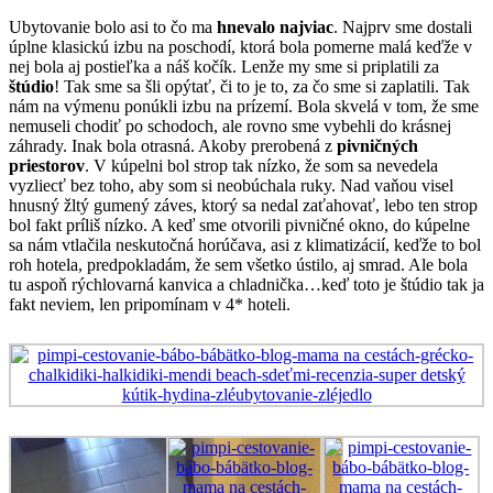
Ubytovanie bolo asi to čo ma
hnevalo najviac
. Najprv sme dostali
úplne klasickú izbu na poschodí, ktorá bola pomerne malá keďže v
nej bola aj postieľka a náš kočík. Lenže my sme si priplatili za
štúdio
! Tak sme sa šli opýtať, či to je to, za čo sme si zaplatili. Tak
nám na výmenu ponúkli izbu na prízemí. Bola skvelá v tom, že sme
nemuseli chodiť po schodoch, ale rovno sme vybehli do krásnej
záhrady. Inak bola otrasná. Akoby prerobená z
pivničných
priestorov
. V kúpelni bol strop tak nízko, že som sa nevedela
vyzliecť bez toho, aby som si neobúchala ruky. Nad vaňou visel
hnusný žltý gumený záves, ktorý sa nedal zaťahovať, lebo ten strop
bol fakt príliš nízko. A keď sme otvorili pivničné okno, do kúpelne
sa nám vtlačila neskutočná horúčava, asi z klimatizácií, keďže to bol
roh hotela, predpokladám, že sem všetko ústilo, aj smrad. Ale bola
tu aspoň rýchlovarná kanvica a chladnička…keď toto je štúdio tak ja
fakt neviem, len pripomínam v 4* hoteli.