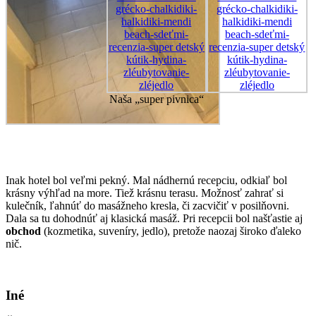
Naša „super pivnica“
Inak hotel bol veľmi pekný. Mal nádhernú recepciu, odkiaľ bol
krásny výhľad na more. Tiež krásnu terasu. Možnosť zahrať si
kulečník, ľahnúť do masážneho kresla, či zacvičiť v posilňovni.
Dala sa tu dohodnúť aj klasická masáž. Pri recepcii bol našťastie aj
obchod
(kozmetika, suveníry, jedlo), pretože naozaj široko ďaleko
nič.
Iné