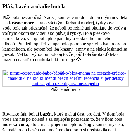
Pláž, bazén a okolie hotela
Pláž bola neskutočná. Naozaj som ešte nikde inde predtým nevidela
tak
krásne more
. Hralo všetkými farbami modrej, tyrkysovej a
voda bola tak priezračná, že neboli potrebné ani okuliare do vody a
voľným okom ste videli ako plávajú rybky. Bola pieskovo
kamienková, vstup bol úplne parádny a voda dlho ani nebola
hlboká. Pre deti top! Pri vstupe bolo potrebné spraviť dva kroky po
kamienkoch, ale potom bol iba krásny, jemný a na slnku lesknúci sa
piesok. Veľkou výhodou bolo aj to, že pláž bola široko ďaleko
prázdna nakoľko dookola fakt nič nieje 🙂
Pláž je nádherná
Rovnako fajn bol aj
bazén
, ktorý mal aj časť pre deti. V ňom bola
voda ani nie po kolená a za najlepšie pokladám to, že v ňom bola
morská voda
, ktorá mala príjemnú teplotu. Najpv som si myslela,
že malého do bazéna ani nedáme (keď som si predstavila echt