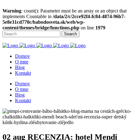
Warning
: count(): Parameter must be an array or an object that
implements Countable in
/data/2/c/2cce92f4-fc84-4874-96b7-
5e8e31cd770c/babodosveta.sk/web/wp-
content/themes/bridge/functions.php
on line
1979
Domov
O mne
Blog
Kontakt
Domov
O mne
Blog
Kontakt
02 aug
RECENZIA: hotel Mendi