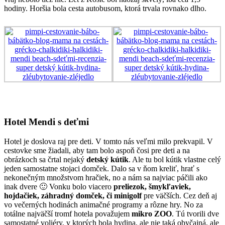
hodiny. Horšia bola cesta autobusom, ktorá trvala rovnako dlho.
Hotel Mendi s deťmi
Hotel je doslova raj pre deti. V tomto nás veľmi milo prekvapil. V
cestovke sme žiadali, aby tam bolo aspoň čosi pre deti a na
obrázkoch sa črtal nejaký
detský kútik
. Ale tu bol kútik vlastne celý
jeden samostatne stojaci domček. Dalo sa v ňom kreliť, hrať s
nekonečným množstvom hračiek, no a nám sa najviac páčili ako
inak dvere 🙂 Vonku bolo viacero
preliezok, šmykľaviek,
hojdačiek, záhradný domček, či minigolf
pre väčších. Cez deň aj
vo večerných hodinách animačné programy a rôzne hry. No za
totálne najväčší tromf hotela považujem
mikro ZOO
. Tú tvorili dve
samostatné voliéry, v ktorých bola hydina, ale nie taká obyčajná, ale