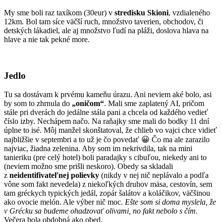
My sme boli raz taxíkom (30eur) v
stredisku Skioni
, vzdialeného
12km. Bol tam síce väčší ruch, množstvo taverien, obchodov, či
detských lákadiel, ale aj množstvo ľudí na pláži, doslova hlava na
hlave a nie tak pekné more.
Jedlo
Tu sa dostávam k prvému kameňu úrazu. Ani neviem aké bolo, asi
by som to zhrnula do
„oničom“
. Mali sme zaplatený AI, pričom
stále pri dverách do jedálne stála pani a chcela od každého vedieť
číslo izby. Nechápem načo. Na raňajky sme mali do bodky 11 dní
úplne to isé. Môj manžel skonštatoval, že chlieb vo vajci chce vidieť
najbližšie v septembri a to už je čo povedať 😀 Čo ma ale zarazilo
najviac, žiadna zelenina. Aby som im nekrivdila, tak na mini
tanieriku (pre celý hotel) boli paradajky s cibuľou, niekedy ani to
(neviem možno sme prišli neskoro). Obedy sa skladali
z
neidentifivateľnej polievky
(nikdy v nej nič neplávalo a podľa
vône som fakt nevedela) z niekoľkých druhov mäsa, cestovín, sem
tam gréckych typických jedál, zopár šalátov a koláčikov, väčšinou
ako ovocie melón. Ale výber nič moc.
Ešte som si doma myslela, že
v Grécku sa budeme ohadzovať olivami, no fakt nebolo s čím.
Večera bola obdobná ako obed.