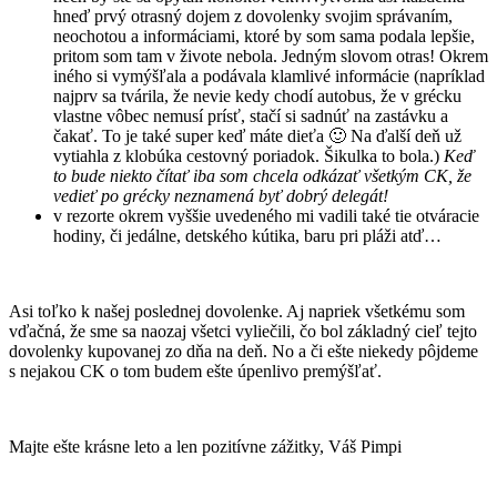
hneď prvý otrasný dojem z dovolenky svojim správaním,
neochotou a informáciami, ktoré by som sama podala lepšie,
pritom som tam v živote nebola. Jedným slovom otras! Okrem
iného si vymýšľala a podávala klamlivé informácie (napríklad
najprv sa tvárila, že nevie kedy chodí autobus, že v grécku
vlastne vôbec nemusí prísť, stačí si sadnúť na zastávku a
čakať. To je také super keď máte dieťa 🙂 Na ďalší deň už
vytiahla z klobúka cestovný poriadok. Šikulka to bola.)
Keď
to bude niekto čítať iba som chcela odkázať všetkým CK, že
vedieť po grécky neznamená byť dobrý delegát!
v rezorte okrem vyššie uvedeného mi vadili také tie otváracie
hodiny, či jedálne, detského kútika, baru pri pláži atď…
Asi toľko k našej poslednej dovolenke. Aj napriek všetkému som
vďačná, že sme sa naozaj všetci vyliečili, čo bol základný cieľ tejto
dovolenky kupovanej zo dňa na deň. No a či ešte niekedy pôjdeme
s nejakou CK o tom budem ešte úpenlivo premýšľať.
Majte ešte krásne leto a len pozitívne zážitky, Váš Pimpi