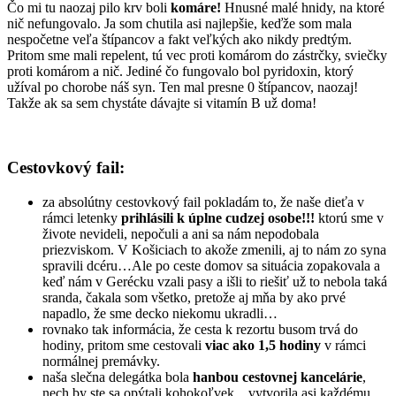
Čo mi tu naozaj pilo krv boli
komáre!
Hnusné malé hnidy, na ktoré
nič nefungovalo. Ja som chutila asi najlepšie, keďže som mala
nespočetne veľa štípancov a fakt veľkých ako nikdy predtým.
Pritom sme mali repelent, tú vec proti komárom do zástrčky, sviečky
proti komárom a nič. Jediné čo fungovalo bol pyridoxin, ktorý
užíval po chorobe náš syn. Ten mal presne 0 štípancov, naozaj!
Takže ak sa sem chystáte dávajte si vitamín B už doma!
Cestovkový fail:
za absolútny cestovkový fail pokladám to, že naše dieťa v
rámci letenky
prihlásili k úplne cudzej osobe!!!
ktorú sme v
živote nevideli, nepočuli a ani sa nám nepodobala
priezviskom. V Košiciach to akože zmenili, aj to nám zo syna
spravili dcéru…Ale po ceste domov sa situácia zopakovala a
keď nám v Gerécku vzali pasy a išli to riešiť už to nebola taká
sranda, čakala som všetko, pretože aj mňa by ako prvé
napadlo, že sme decko niekomu ukradli…
rovnako tak informácia, že cesta k rezortu busom trvá do
hodiny, pritom sme cestovali
viac ako 1,5 hodiny
v rámci
normálnej premávky.
naša slečna delegátka bola
hanbou cestovnej kancelárie
,
nech by ste sa opýtali kohokoľvek…vytvorila asi každému