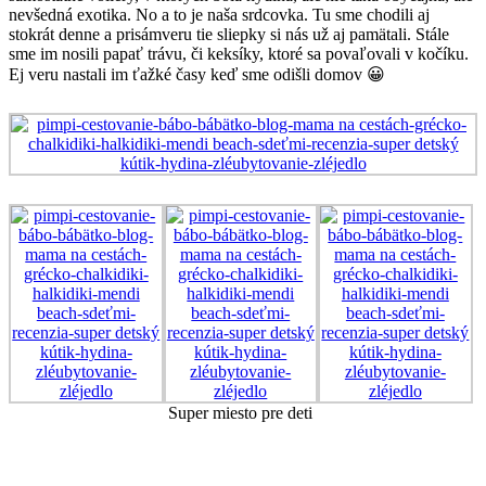
nevšedná exotika. No a to je naša srdcovka. Tu sme chodili aj
stokrát denne a prisámveru tie sliepky si nás už aj pamätali. Stále
sme im nosili papať trávu, či keksíky, ktoré sa povaľovali v kočíku.
Ej veru nastali im ťažké časy keď sme odišli domov 😀
Super miesto pre deti