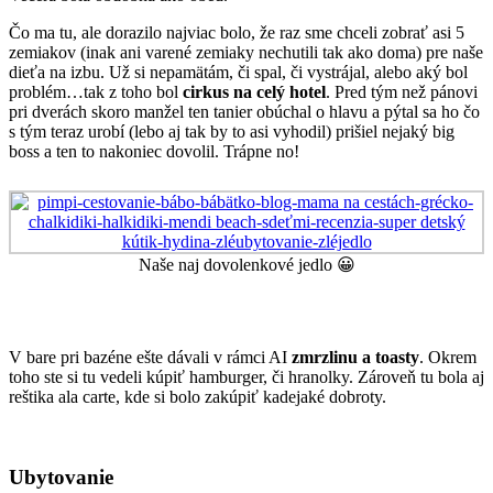
Čo ma tu, ale dorazilo najviac bolo, že raz sme chceli zobrať asi 5
zemiakov (inak ani varené zemiaky nechutili tak ako doma) pre naše
dieťa na izbu. Už si nepamätám, či spal, či vystrájal, alebo aký bol
problém…tak z toho bol
cirkus na celý hotel
. Pred tým než pánovi
pri dverách skoro manžel ten tanier obúchal o hlavu a pýtal sa ho čo
s tým teraz urobí (lebo aj tak by to asi vyhodil) prišiel nejaký big
boss a ten to nakoniec dovolil. Trápne no!
Naše naj dovolenkové jedlo 😀
V bare pri bazéne ešte dávali v rámci AI
zmrzlinu a toasty
. Okrem
toho ste si tu vedeli kúpiť hamburger, či hranolky. Zároveň tu bola aj
reštika ala carte, kde si bolo zakúpiť kadejaké dobroty.
Ubytovanie